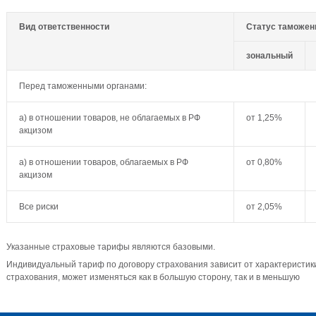
Вид ответственности
Статус таможен
зональный
Перед таможенными органами:
а) в отношении товаров, не облагаемых в РФ
от 1,25%
акцизом
а) в отношении товаров, облагаемых в РФ
от 0,80%
акцизом
Все риски
от 2,05%
Указанные страховые тарифы являются базовыми.
Индивидуальный тариф по договору страхования зависит от характеристик
страхования, может изменяться как в большую сторону, так и в меньшую